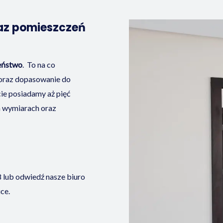
raz pomieszczeń
eństwo
. To na co
oraz dopasowanie do
cie posiadamy aż pięć
ch wymiarach oraz
8
lub odwiedź nasze biuro
ce.