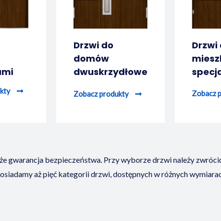
Drzwi do
Drzwi
domów
miesz
ami
dwuskrzydłowe
specj
kty
Zobacz 
Zobacz produkty
kże gwarancja bezpieczeństwa. Przy wyborze drzwi należy zwróci
posiadamy aż pięć kategorii drzwi, dostępnych w różnych wymiara