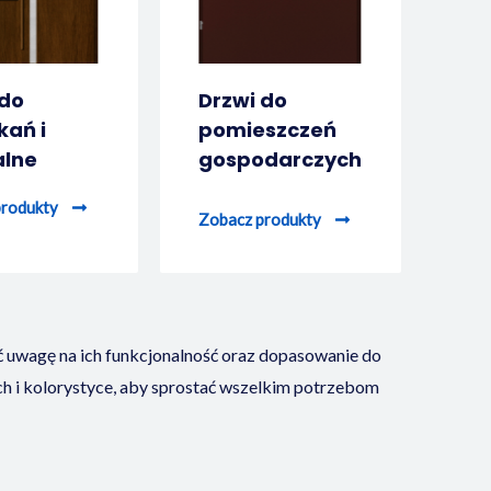
 do
Drzwi do
kań i
pomieszczeń
alne
gospodarczych
produkty
Zobacz produkty
ć uwagę na ich funkcjonalność oraz dopasowanie do
ch i kolorystyce, aby sprostać wszelkim potrzebom