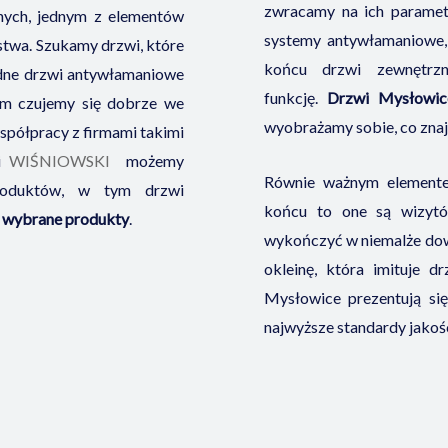
zwracamy na ich parametry
nych, jednym z elementów
systemy antywłamaniowe,
stwa. Szukamy drzwi, które
końcu drzwi zewnętrz
idne drzwi antywłamaniowe
funkcję.
Drzwi Mysłowi
im czujemy się dobrze we
wyobrażamy sobie, co zna
spółpracy z firmami takimi
i
WIŚNIOWSKI
możemy
Równie ważnym elementem
roduktów, w tym drzwi
końcu to one są wizyt
a wybrane produkty
.
wykończyć w niemalże dowo
okleinę, która imituje 
Mysłowice prezentują się 
najwyższe standardy jakośc