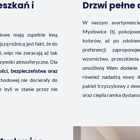
eszkań i
Drzwi pełne 
W naszym asortymenci
Mysłowice (tj. pokojowe
iowe mają zupełnie inną
kolorów, aż po zdobie
zą różnicą jest fakt, że do
preferencji zapropon
, więc nie zwracają aż tak
wzornictwo, przeszkleni
zynniki atmosferyczne. Dla
umożliwią Wam dodanie d
ści, bezpieczeństwa oraz
również nadadzą nowy de
chodowej nie docierały do
pakiet trzyszybowy z dw
e byli w stanie przez nie
oraz ciepła ramka dystans