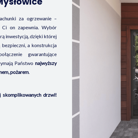
Mysłowice
rachunki za ogrzewanie –
co Ci on zapewnia. Wybór
 inwestycją, dzięki której
bezpieczni, a konstrukcja
łączenie gwarantujące
rzymają Państwo
najwyższy
mnem, pożarem
.
ej skomplikowanych drzwi!