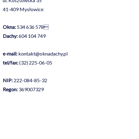
ul. Kosztowska 35
41-409 Mysłowice
Okna:
534 636 578

Dachy:
604 104 749
e-mail:
kontakt@oknadachy.pl
tel/fax:
(32) 225-06-05
NIP:
222-084-85-32
Regon:
369007329