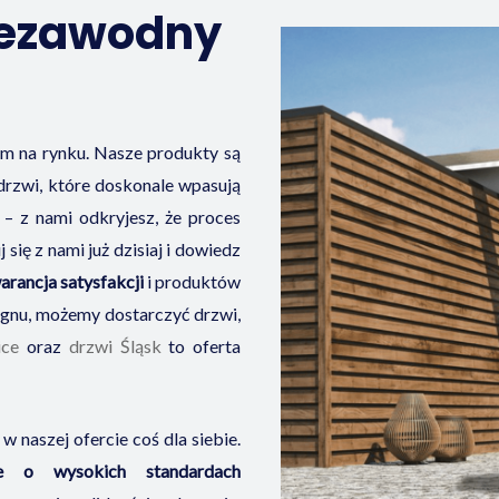
iezawodny
em na rynku. Nasze produkty są
 drzwi, które doskonale wpasują
 – z nami odkryjesz, że proces
się z nami już dzisiaj i dowiedz
arancja satysfakcji
i produktów
signu, możemy dostarczyć drzwi,
ice
oraz
drzwi Śląsk
to oferta
 naszej ofercie coś dla siebie.
e o wysokich standardach