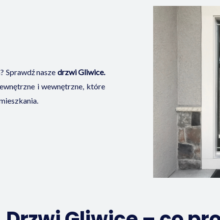
m? Sprawdź nasze
drzwi Gliwice.
zewnętrzne i wewnętrzne, które
mieszkania.
Drzwi Gliwice – co p