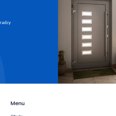
oradcy
Menu