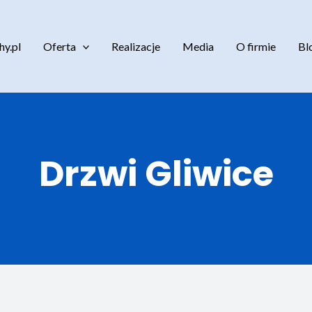
y.pl
Oferta
Realizacje
Media
O firmie
Bl
Drzwi Gliwice