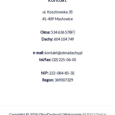
Kontakt
ul. Kosztowska 35
41-409 Mysłowice
Okna:
534 636 578

Dachy:
604 104 749
e-mail:
kontakt@oknadachy.pl
tel/fax:
(32) 225-06-05
NIP:
222-084-85-32
Regon:
369007329
Copyright © 2026 OknaDachy.pl | Wykonanie:
NUEKO Digital