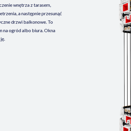
czenie wnętrza z tarasem,
trzenia, a następnie przesunąć
syczne drzwi balkonowe. To
em na ogród albo biura. Okna
ję.