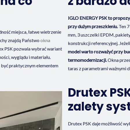
 na co
z bardzo d
IGLO ENERGY PSK to propozycja
przy dużym przeszkleniu.
Ten 7
dność miejsca, łatwe wietrzenie
mm, 3 uszczelki EPDM, pakiet
achy znajdą Państwo
okna
konstrukcji referencyjnej. Jeż
ex PSK pozwala wybrać wariant
model warto rozważyć przy b
ści, wyglądu i materiału.
termomodernizacji.
Okna przesu
e być praktycznym elementem
taras z parametrami ważnymi d
Drutex PSK
zalety sy
Drutex PSK daje możliwość wy