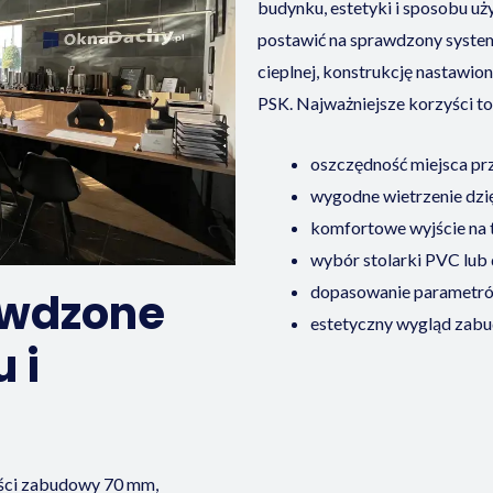
budynku, estetyki i sposobu u
postawić na sprawdzony system
cieplnej, konstrukcję nastawio
PSK. Najważniejsze korzyści to
oszczędność miejsca prz
wygodne wietrzenie dzię
komfortowe wyjście na t
wybór stolarki PVC lub 
dopasowanie parametrów
awdzone
estetyczny wygląd zab
 i
ści zabudowy 70 mm,