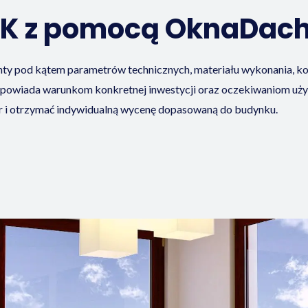
SK z pomocą OknaDac
y pod kątem parametrów technicznych, materiału wykonania, ko
odpowiada warunkom konkretnej inwestycji oraz oczekiwaniom u
ar i otrzymać indywidualną wycenę dopasowaną do budynku.