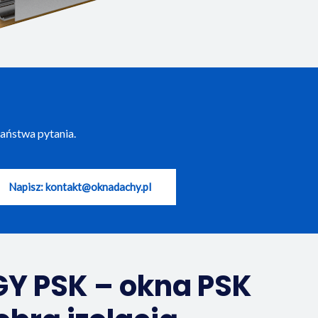
aństwa pytania.
Napisz: kontakt@oknadachy.pl
GY PSK – okna PSK