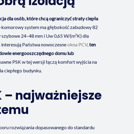
obrą izolacją
 dla osób, które chcą ograniczyć straty ciepła
-komorowy system ma głębokość zabudowy 82
y szybowe 24–48 mm i Uw 0,65 W/(m²K) dla
eli interesują Państwa nowoczesne
okna PCV
,
ten
udowie energooszczędnego domu lub
wne PSK w tej wersji łączą komfort wyjścia na
la ciepłego budynku.
 – najważniejsze
stemu
boru rozwiązania dopasowanego do standardu