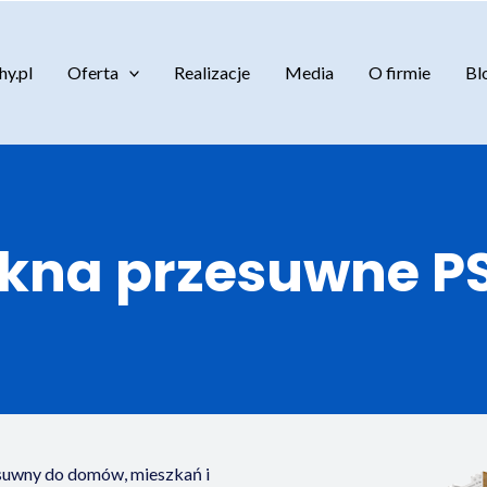
y.pl
Oferta
Realizacje
Media
O firmie
Bl
kna przesuwne P
suwny do domów, mieszkań i