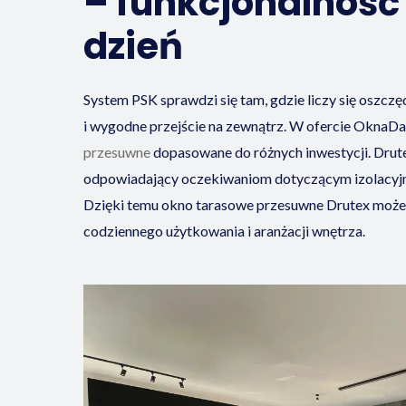
– funkcjonalność
dzień
System PSK sprawdzi się tam, gdzie liczy się oszczę
i wygodne przejście na zewnątrz. W ofercie OknaD
przesuwne
dopasowane do różnych inwestycji. Drut
odpowiadający oczekiwaniom dotyczącym izolacyjno
Dzięki temu okno tarasowe przesuwne Drutex moż
codziennego użytkowania i aranżacji wnętrza.