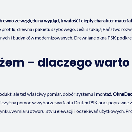
rewno ze względu na wygląd, trwałość i ciepły charakter materiał
 profilu, drewna i pakietu szybowego. Jeśli szukają Państwo rozw
ch i budynków modernizowanych. Drewniane okna PSK podkreśl
żem – dlaczego warto
odukt, ale też właściwy pomiar, dobór systemu i montaż.
OknaDach
liczyć na pomoc w wyborze wariantu Drutex PSK oraz poprawne wy
nku, wymiaru otworu, stylu elewacji i oczekiwań użytkowych. Pr