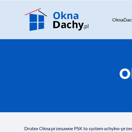
OknaDach
O
Drutex Okna przesuwne PSK to system uchylno-prze