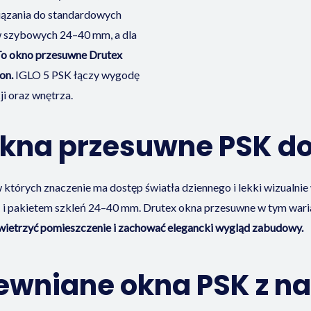
iązania do standardowych
w szybowych 24–40 mm, a dla
o okno przesuwne Drutex
on.
IGLO 5 PSK łączy wygodę
i oraz wnętrza.
okna przesuwne PSK do
których znaczenie ma dostęp światła dziennego i lekki wizualni
 pakietem szkleń 24–40 mm. Drutex okna przesuwne w tym warian
etrzyć pomieszczenie i zachować elegancki wygląd zabudowy.
rewniane okna PSK z n