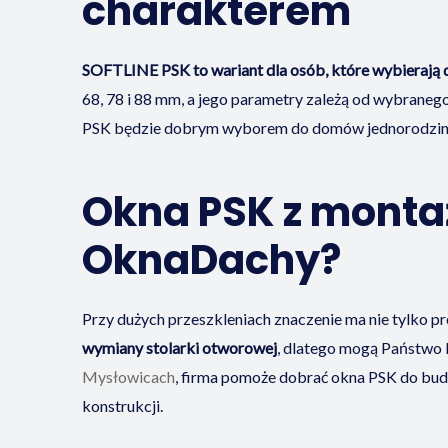
charakterem
SOFTLINE PSK to wariant dla osób, które wybierają d
68, 78 i 88 mm, a jego parametry zależą od wybranego
PSK będzie dobrym wyborem do domów jednorodzinny
Okna PSK z monta
OknaDachy?
Przy dużych przeszkleniach znaczenie ma nie tylko pr
wymiany stolarki otworowej
, dlatego mogą Państwo 
Mysłowicach
, firma pomoże dobrać okna PSK do budy
konstrukcji.