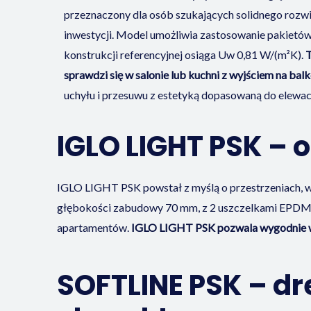
przeznaczony dla osób szukających solidnego rozw
inwestycji. Model umożliwia zastosowanie pakietó
konstrukcji referencyjnej osiąga Uw 0,81 W/(m²K).
T
sprawdzi się w salonie lub kuchni z wyjściem na balk
uchyłu i przesuwu z estetyką dopasowaną do elewacj
IGLO LIGHT PSK – 
IGLO LIGHT PSK powstał z myślą o przestrzeniach, w 
głębokości zabudowy 70 mm, z 2 uszczelkami EPDM i
apartamentów.
IGLO LIGHT PSK pozwala wygodnie wi
SOFTLINE PSK – d