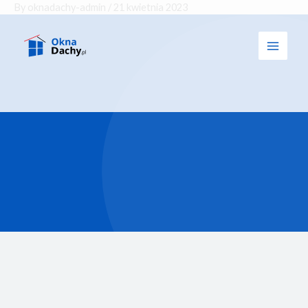
By
oknadachy-admin
/
21 kwietnia 2023