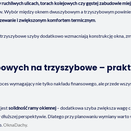
 ruchliwych ulicach, torach kolejowych czy gęstej zabudowie miej
ów. Wybór między oknem dwuszybowym a trzyszybowym powinien
grzewanie i zwiększonym komfortem termicznym
.
trzyszybowe szyby dodatkowo wzmacniają konstrukcję okna, zmn
wych na trzyszybowe – prak
s wymagający nie tylko nakładu finansowego, ale przede wszyst
 jest
solidność ramy okiennej
– dodatkowa szyba zwiększa wagę cał
dłuższej perspektywie. Dlatego przy planowaniu wymiany warto w
p.
OknaDachy.