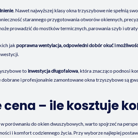
lnienie
. Nawet najwyższej klasy okna trzyszybowe nie spełnią swojej
konieczność starannego przygotowania otworów okiennych, precy
że prowadzić do mostków termicznych, parowania szyb i utraty i
ich jak
poprawna wentylacja, odpowiedni dobór okuć i możliwość 
westycji.
zyszybowe to
inwestycja długofalowa
, która znacząco podnosi ko
dobrane i profesjonalnie zamontowane okna trzyszybowe są gwaran
cena – ile kosztuje k
 porównaniu do okien dwuszybowych, warto spojrzeć na perspekt
ędności i komfort codziennego życia. Przy wyborze najlepiej post