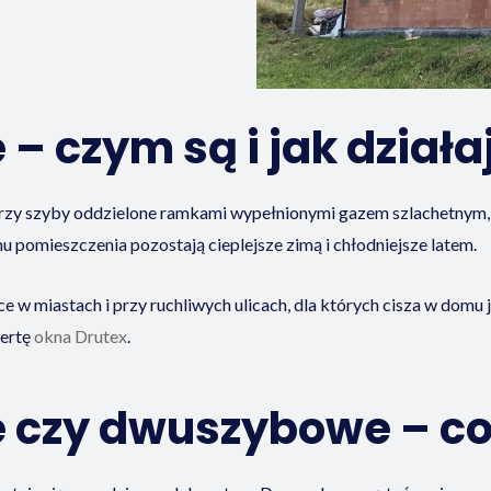
– czym są i jak działa
rzy szyby oddzielone ramkami wypełnionymi gazem szlachetnym,
mu pomieszczenia pozostają cieplejsze zimą i chłodniejsze latem.
w miastach i przy ruchliwych ulicach, dla których cisza w domu j
fertę
okna Drutex
.
 czy dwuszybowe – c