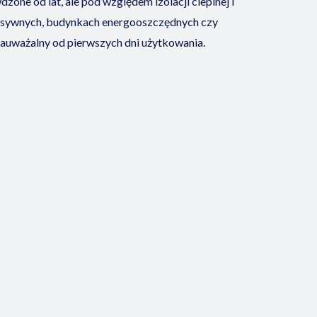
e od lat, ale pod względem izolacji cieplnej i
pasywnych, budynkach energooszczędnych czy
ę zauważalny od pierwszych dni użytkowania.