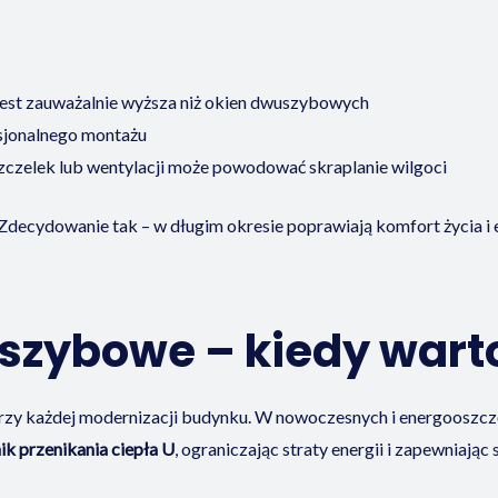
 jest zauważalnie wyższa niż okien dwuszybowych
sjonalnego montażu
czelek lub wentylacji może powodować skraplanie wilgoci
ecydowanie tak – w długim okresie poprawiają komfort życia i e
yszybowe – kiedy war
przy każdej modernizacji budynku. W nowoczesnych i energooszc
k przenikania ciepła U
, ograniczając straty energii i zapewniaj