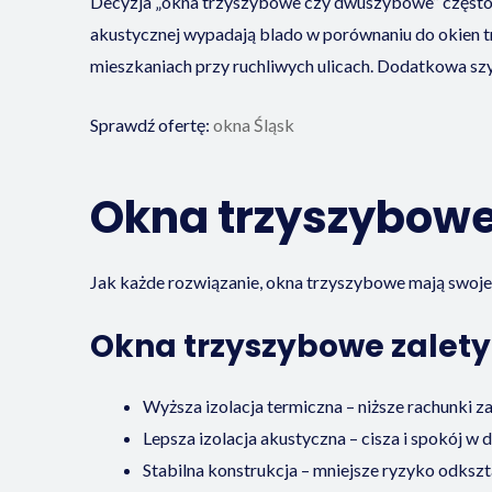
Decyzja „okna trzyszybowe czy dwuszybowe” często s
akustycznej wypadają blado w porównaniu do okien 
mieszkaniach przy ruchliwych ulicach. Dodatkowa szyba
Sprawdź ofertę:
okna Śląsk
Okna trzyszybowe 
Jak każde rozwiązanie, okna trzyszybowe mają swoje p
Okna trzyszybowe zalety
Wyższa izolacja termiczna – niższe rachunki z
Lepsza izolacja akustyczna – cisza i spokój w
Stabilna konstrukcja – mniejsze ryzyko odkszt