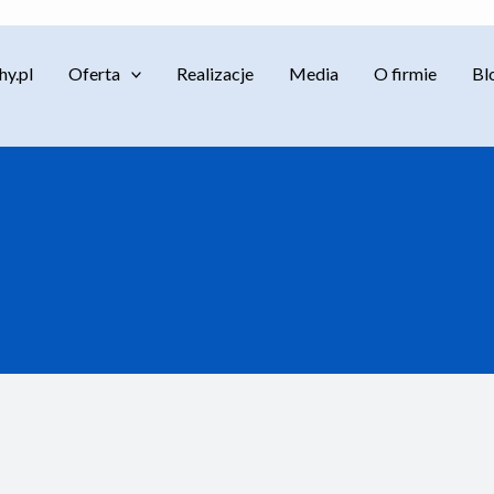
y.pl
Oferta
Realizacje
Media
O firmie
Bl