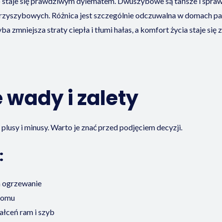
taje się prawdziwym dylematem. Dwuszybowe są tańsze i sprawdzon
trzyszybowych. Różnica jest szczególnie odczuwalna w domach 
 zmniejsza straty ciepła i tłumi hałas, a komfort życia staje si
wady i zalety
lusy i minusy. Warto je znać przed podjęciem decyzji.
:
a ogrzewanie
 domu
ałceń ram i szyb