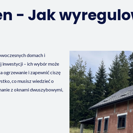
en - Jak wyregul
nowoczesnych domach i
j inwestycji – ich wybór może
za ogrzewanie i zapewnić ciszę
tko, co musisz wiedzieć o
wnanie z oknami dwuszybowymi,