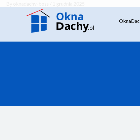
By
oknadachy-boss
/
1 grudnia 2025
OknaDach