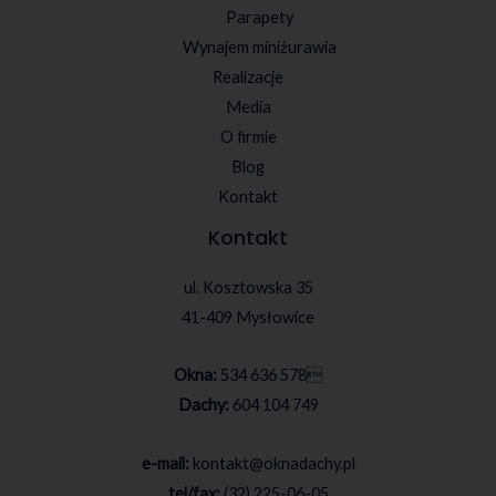
Parapety
Wynajem miniżurawia
Realizacje
Media
O firmie
Blog
Kontakt
Kontakt
ul. Kosztowska 35
41-409 Mysłowice
Okna:
534 636 578

Dachy:
604 104 749
e-mail:
kontakt@oknadachy.pl
tel/fax:
(32) 225-06-05