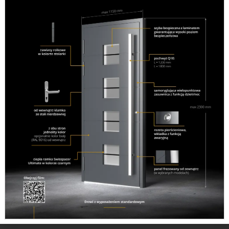
Powstaliśmy w 1995 roku jako firma rodzinna i taki
charakter utrzymujemy do tej pory. Oferujemy sprzedaż i
montaż okien, produkowanych przez najlepszych
dostawców. Do każdego Klienta podchodzimy
indywidualnie, starając się sprostać jego potrzebom.