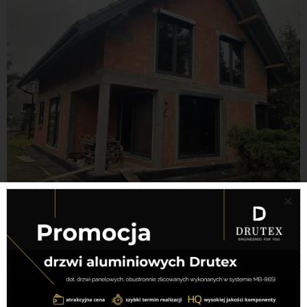
←
Previous Nowy
Next Nowy budynek
→
budynek