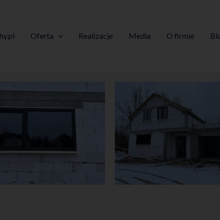
y.pl
Oferta
Realizacje
Media
O firmie
Bl