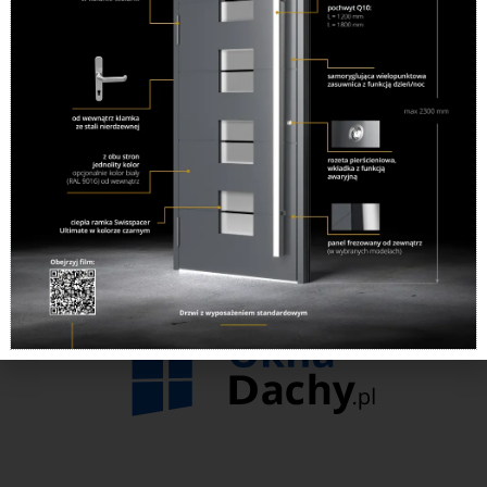
←
Previous Nowy
Next Nowy budynek
→
budynek