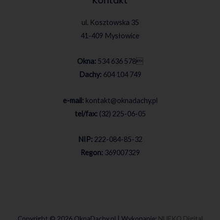
Kontakt
ul. Kosztowska 35
41-409 Mysłowice
Okna:
534 636 578

Dachy:
604 104 749
e-mail:
kontakt@oknadachy.pl
tel/fax:
(32) 225-06-05
NIP:
222-084-85-32
Regon:
369007329
Copyright © 2026 OknaDachy.pl | Wykonanie:
NUEKO Digital