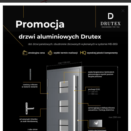
Powstaliśmy w 1995 roku jako firma rodzinna i taki
charakter utrzymujemy do tej pory. Oferujemy sprzedaż i
montaż okien, produkowanych przez najlepszych
dostawców. Do każdego Klienta podchodzimy
indywidualnie, starając się sprostać jego potrzebom.
Menu