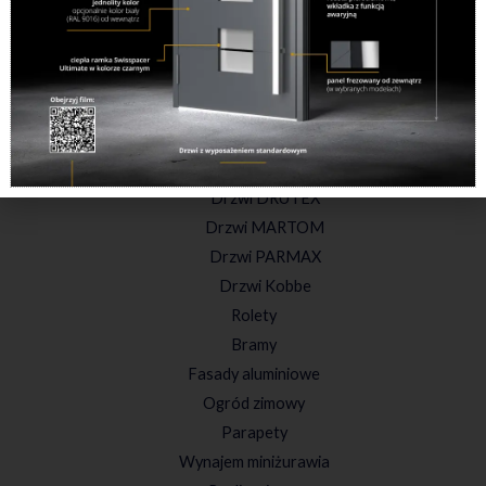
Oferta
Okna
Okna Drutex
Okna przesuwne
Okna PVC
Drzwi
Drzwi DRUTEX
Drzwi MARTOM
Drzwi PARMAX
Drzwi Kobbe
Rolety
Bramy
Fasady aluminiowe
Ogród zimowy
Parapety
Wynajem miniżurawia