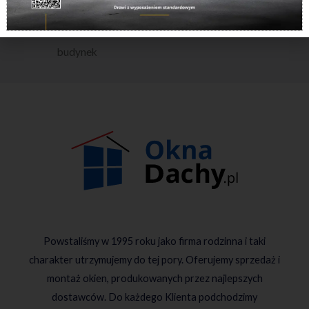
←
Previous Nowy
Next Nowy budynek
→
budynek
Powstaliśmy w 1995 roku jako firma rodzinna i taki
charakter utrzymujemy do tej pory. Oferujemy sprzedaż i
montaż okien, produkowanych przez najlepszych
dostawców. Do każdego Klienta podchodzimy