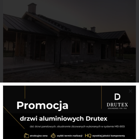
←
Previous Nowy
Next Nowy budynek
→
budynek