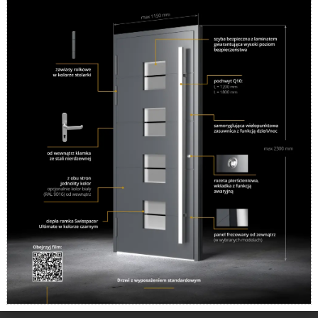
Powstaliśmy w 1995 roku jako firma rodzinna i taki
charakter utrzymujemy do tej pory. Oferujemy sprzedaż i
montaż okien, produkowanych przez najlepszych
dostawców. Do każdego Klienta podchodzimy
indywidualnie, starając się sprostać jego potrzebom.