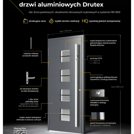
←
Previous Nowy
Next Nowy budynek
→
budynek
Powstaliśmy w 1995 roku jako firma rodzinna i taki
charakter utrzymujemy do tej pory. Oferujemy sprzedaż i
montaż okien, produkowanych przez najlepszych