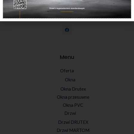
dostawców. Do każdego Klienta podchodzimy
indywidualnie, starając się sprostać jego potrzebom.
Menu
Oferta
Okna
Okna Drutex
Okna przesuwne
Okna PVC
Drzwi
Drzwi DRUTEX
Drzwi MARTOM