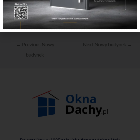
←
Previous Nowy
Next Nowy budynek
→
budynek