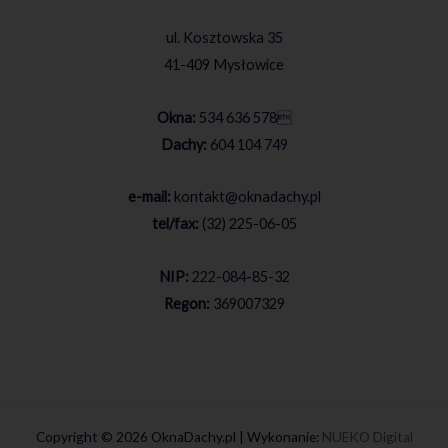
ul. Kosztowska 35
41-409 Mysłowice
Okna:
534 636 578

Dachy:
604 104 749
e-mail:
kontakt@oknadachy.pl
tel/fax:
(32) 225-06-05
NIP:
222-084-85-32
Regon:
369007329
Copyright © 2026 OknaDachy.pl | Wykonanie:
NUEKO Digital