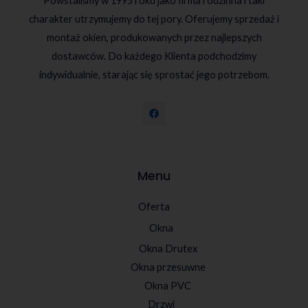
Powstaliśmy w 1995 roku jako firma rodzinna i taki
charakter utrzymujemy do tej pory. Oferujemy sprzedaż i
montaż okien, produkowanych przez najlepszych
dostawców. Do każdego Klienta podchodzimy
indywidualnie, starając się sprostać jego potrzebom.
Menu
Oferta
Okna
Okna Drutex
Okna przesuwne
Okna PVC
Drzwi