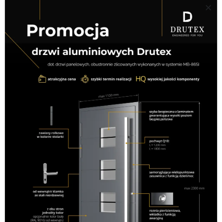
←
Previous Nowy
Next Nowy budynek
→
budynek