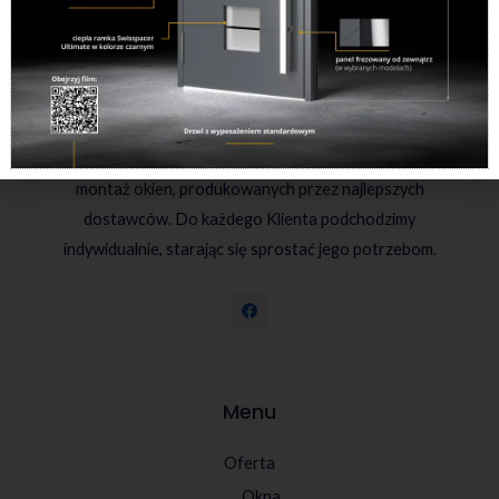
Powstaliśmy w 1995 roku jako firma rodzinna i taki
charakter utrzymujemy do tej pory. Oferujemy sprzedaż i
montaż okien, produkowanych przez najlepszych
dostawców. Do każdego Klienta podchodzimy
indywidualnie, starając się sprostać jego potrzebom.
Menu
Oferta
Okna