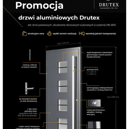
←
Previous Nowy
Next Nowy budynek
→
budynek