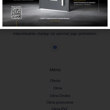
Powstaliśmy w 1995 roku jako firma rodzinna i taki
charakter utrzymujemy do tej pory. Oferujemy sprzedaż
i montaż okien, produkowanych przez najlepszych
dostawców. Do każdego Klienta podchodzimy
indywidualnie, starając się sprostać jego potrzebom.
Menu
Oferta
Okna
Okna Drutex
Okna przesuwne
Okna PVC