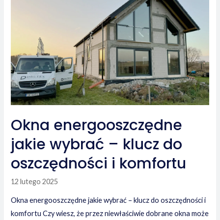
–
jak
wybrać
okna
do
domu?
Okna energooszczędne
jakie wybrać – klucz do
oszczędności i komfortu
12 lutego 2025
Okna energooszczędne jakie wybrać – klucz do oszczędności i
komfortu Czy wiesz, że przez niewłaściwie dobrane okna może