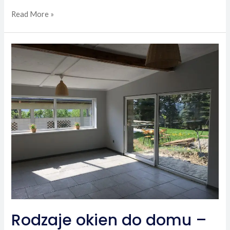
Okna
Read More »
na
wymiar
–
wszystko,
co
musisz
wiedzieć
Rodzaje okien do domu –