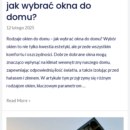
jak wybrać okna do
domu?
12 lutego 2025
Rodzaje okien do domu – jak wybrać okna do domu? Wybór
okien to nie tylko kwestia estetyki, ale przede wszystkim
komfortu i oszczędności. Dobrze dobrane okna mogą
znacząco wpłynąć na klimat wewnętrzny naszego domu,
zapewniając odpowiednią ilość światła, a także izolując przed
hałasem i zimnem. W artykule tym przyjrzymy się różnym
rodzajom okien, kluczowym parametrom …
Rodzaje
Read More »
okien
do
domu