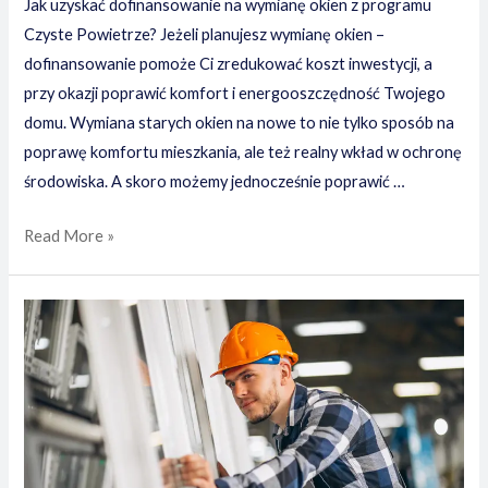
Jak uzyskać dofinansowanie na wymianę okien z programu
Czyste Powietrze? Jeżeli planujesz wymianę okien –
dofinansowanie pomoże Ci zredukować koszt inwestycji, a
przy okazji poprawić komfort i energooszczędność Twojego
domu. Wymiana starych okien na nowe to nie tylko sposób na
poprawę komfortu mieszkania, ale też realny wkład w ochronę
środowiska. A skoro możemy jednocześnie poprawić …
Jak
Read More »
uzyskać
dofinansowanie
na
wymianę
okien
z
programu
Czyste