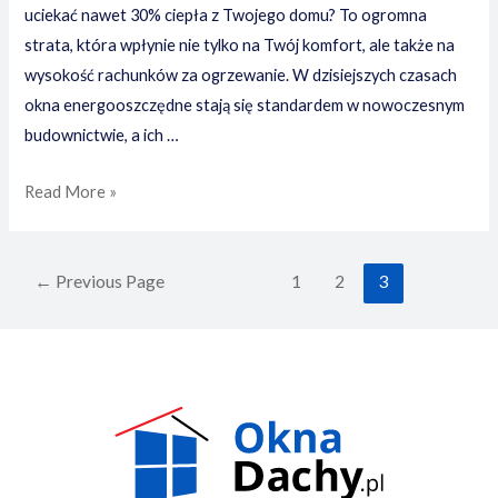
uciekać nawet 30% ciepła z Twojego domu? To ogromna
strata, która wpłynie nie tylko na Twój komfort, ale także na
wysokość rachunków za ogrzewanie. W dzisiejszych czasach
okna energooszczędne stają się standardem w nowoczesnym
budownictwie, a ich …
Okna
Read More »
energooszczędne
jakie
Stronicowanie
wybrać
←
Previous Page
1
2
3
wpisów
–
klucz
do
oszczędności
i
komfortu